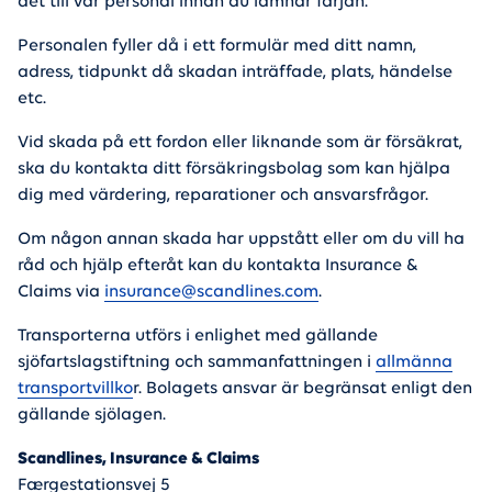
det till vår personal innan du lämnar färjan.
Personalen fyller då i ett formulär med ditt namn,
adress, tidpunkt då skadan inträffade, plats, händelse
etc.
Vid skada på ett fordon eller liknande som är försäkrat,
ska du kontakta ditt försäkringsbolag som kan hjälpa
dig med värdering, reparationer och ansvarsfrågor.
Om någon annan skada har uppstått eller om du vill ha
råd och hjälp efteråt kan du kontakta Insurance &
Claims via
insurance@scandlines.com
.
Transporterna utförs i enlighet med gällande
sjöfartslagstiftning och sammanfattningen i
allmänna
transportvillko
r. Bolagets ansvar är begränsat enligt den
gällande sjölagen.
Scandlines, Insurance & Claims
Færgestationsvej 5