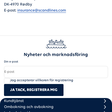
DK-4970 Rødby
E-post:
insurance@scandlines.com
Nyheter och marknadsföring
Din e-post
Jag accepterar villkoren för registrering
JA TACK, REGISTRERA MIG
Scandlines
Footer column 1
Footer column 2
Kundtjänst
Ombokning och avbokning