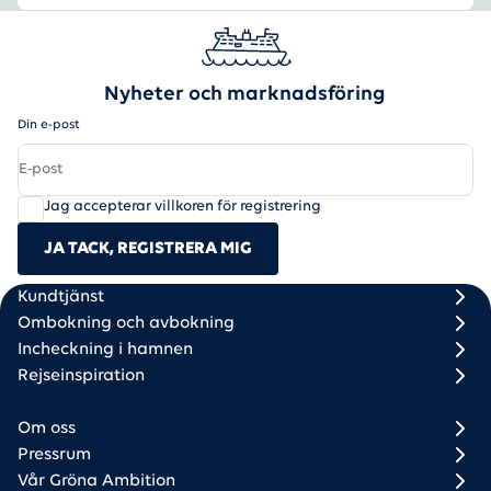
Nyheter och marknadsföring
Din e-post
Jag accepterar villkoren för registrering
JA TACK, REGISTRERA MIG
Scandlines
Footer column 1
Footer column 2
Kundtjänst
Ombokning och avbokning
Incheckning i hamnen
Rejseinspiration
Om oss
Pressrum
Vår Gröna Ambition