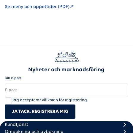
Se meny och öppettider (PDF)
Nyheter och marknadsföring
Din e-post
Jag accepterar villkoren för registrering
JA TACK, REGISTRERA MIG
Scandlines
Footer column 1
Footer column 2
Kundtjänst
Ombokning och avbokning