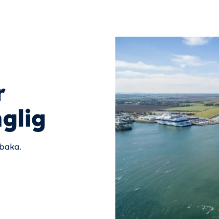
r
nglig
lbaka.