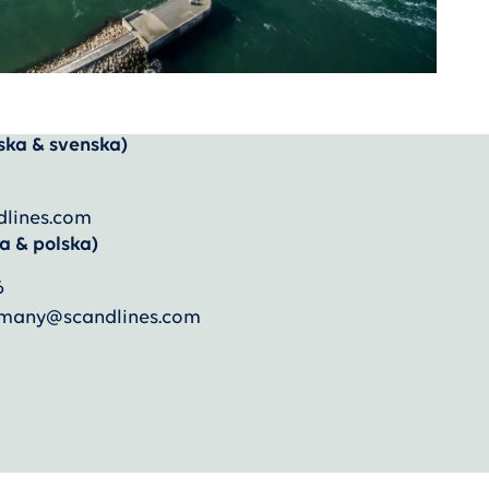
ska & svenska)
dlines.com
a & polska)
6
ermany@scandlines.com