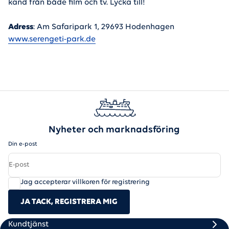
känd från både film och tv. Lycka till!
Adress
: Am Safaripark 1, 29693 Hodenhagen
www.serengeti-park.de
Nyheter och marknadsföring
Din e-post
Jag accepterar villkoren för registrering
JA TACK, REGISTRERA MIG
Scandlines
Footer column 1
Footer column 2
Kundtjänst