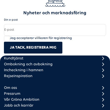
Nyheter och marknadsföring
Din e-post
Jag accepterar villkoren för registrering
JA TACK, REGISTRERA MIG
Scandlines
Footer column 1
Footer column 2
Kundtjänst
Ombokning och avbokning
Incheckning i hamnen
Rejseinspiration
Om oss
Pressrum
Vår Gröna Ambition
Jobb och karriär