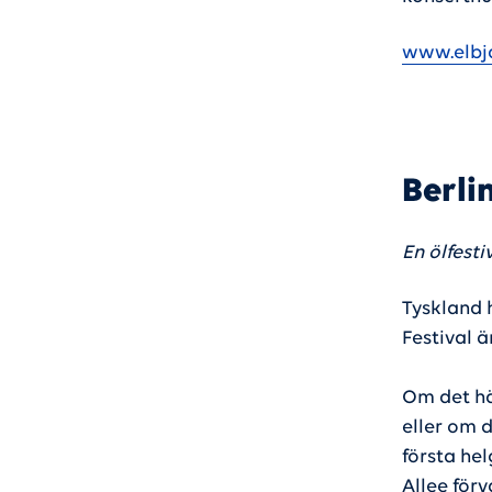
www.elbj
Berli
En ölfest
Tyskland h
Festival 
Om det hä
eller om d
första hel
Allee förv