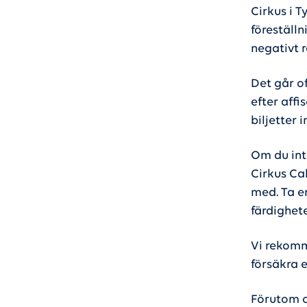
Cirkus i T
föreställn
negativt 
Det går of
efter affi
biljetter 
Om du int
Cirkus Cab
med. Ta e
färdighete
Vi rekomm
försäkra 
Förutom c