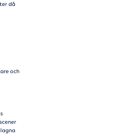
ter då
kare och
ls
 scener
slagna