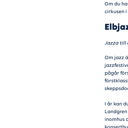
Om du har
cirkusen i
Elbja
Jazza till
Om jazz är
jazzfestiv
pågår förs
förstklas
skeppsdoc
I år kan 
Landgren 
inomhus o
konserthu