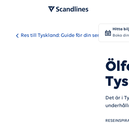
Hitta bil
Res till Tyskland: Guide för din semester
Boka din
Ölf
Tys
Det är i T
underhålln
RESEINSPIR