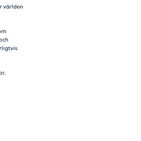
r världen
kom
 och
ligtvis
or.