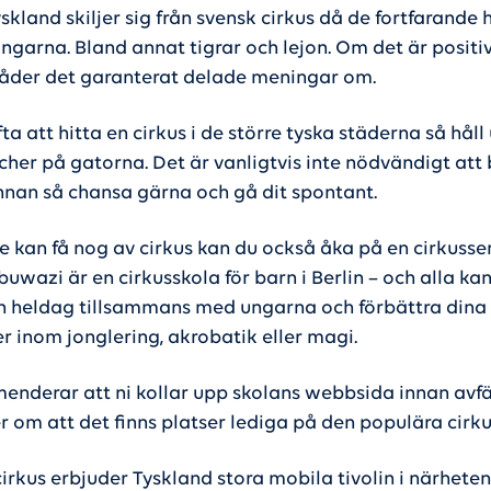
yskland skiljer sig från svensk cirkus då de fortfarande h
ingarna. Bland annat tigrar och lejon. Om det är positiv
råder det garanterat delade meningar om.
ta att hitta en cirkus i de större tyska städerna så håll
scher på gatorna. Det är vanligtvis inte nödvändigt att 
innan så chansa gärna och gå dit spontant.
e kan få nog av cirkus kan du också åka på en cirkusse
uwazi är en cirkusskola för barn i Berlin – och alla ka
n heldag tillsammans med ungarna och förbättra dina
r inom jonglering, akrobatik eller magi.
enderar att ni kollar upp skolans webbsida innan avfär
er om att det finns platser lediga på den populära cirk
irkus erbjuder Tyskland stora mobila tivolin i närheten