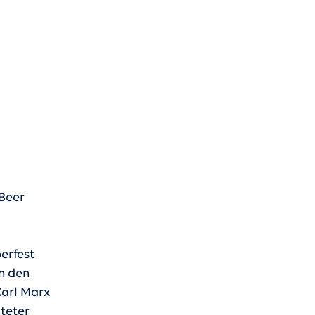
 Beer
erfest
en den
 Karl Marx
iteter