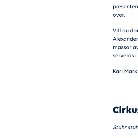
presenter
över.
Vill du d
Alexanderp
massor av
serveras i 
Karl Marx
Cirku
Stuhr stuh