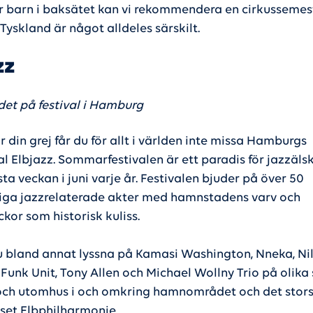
 barn i baksätet kan vi rekommendera en cirkussemes
 Tyskland är något alldeles särskilt.
zz
 det på festival i Hamburg
 din grej får du för allt i världen inte missa Hamburgs
al Elbjazz. Sommarfestivalen är ett paradis för jazzäls
ta veckan i juni varje år. Festivalen bjuder på över 50
siga jazzrelaterade akter med hamnstadens varv och
kor som historisk kuliss.
du bland annat lyssna på Kamasi Washington, Nneka, Ni
Funk Unit, Tony Allen och Michael Wollny Trio på olika
ch utomhus i och omkring hamnområdet och det stor
set Elbphilharmonie.