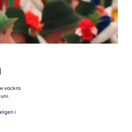
l
de vackra
uni.
helgen i