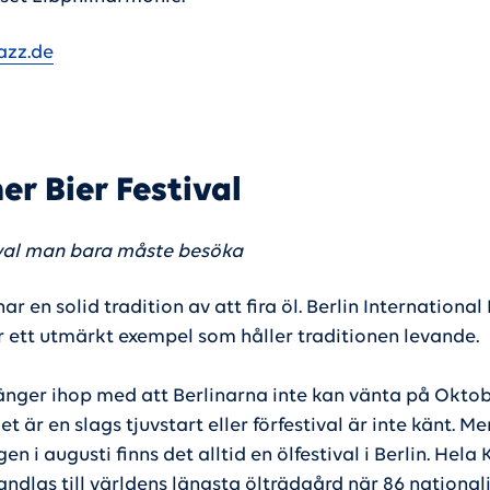
azz.de
ner Bier Festival
ival man bara måste besöka
ar en solid tradition av att fira öl. Berlin International
är ett utmärkt exempel som håller traditionen levande.
nger ihop med att Berlinarna inte kan vänta på Oktob
et är en slags tjuvstart eller förfestival är inte känt. M
gen i augusti finns det alltid en ölfestival i Berlin. Hela
andlas till världens längsta ölträdgård när 86 national