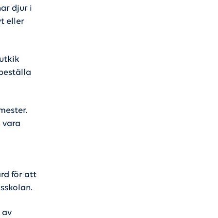
ar djur i
t eller
 utkik
beställa
mester.
n vara
d för att
usskolan.
 av