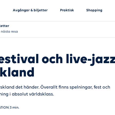
Avgångar & biljetter
Praktisk
Shopping
jetter
 nästa resa
estival och live-jazz
kland
yskland det händer. Överallt finns spelningar, fest och
ing i absolut världsklass.
ATION
|
3 min.