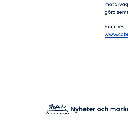
motorvägar
göra seme
Bouchéstr
www.cabu
Nyheter och mark