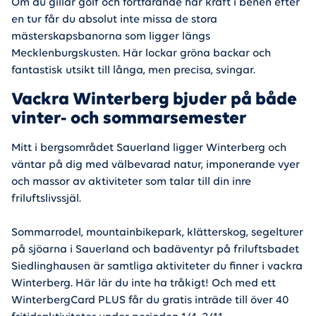
Om du gillar golf och fortfarande har kraft i benen efter
en tur får du absolut inte missa de stora
mästerskapsbanorna som ligger längs
Mecklenburgskusten. Här lockar gröna backar och
fantastisk utsikt till långa, men precisa, svingar.
Vackra Winterberg bjuder på både
vinter- och sommarsemester
Mitt i bergsområdet Sauerland ligger Winterberg och
väntar på dig med välbevarad natur, imponerande vyer
och massor av aktiviteter som talar till din inre
friluftslivssjäl.
Sommarrodel, mountainbikepark, klätterskog, segelturer
på sjöarna i Sauerland och badäventyr på friluftsbadet
Siedlinghausen är samtliga aktiviteter du finner i vackra
Winterberg. Här lär du inte ha tråkigt! Och med ett
WinterbergCard PLUS får du gratis inträde till över 40