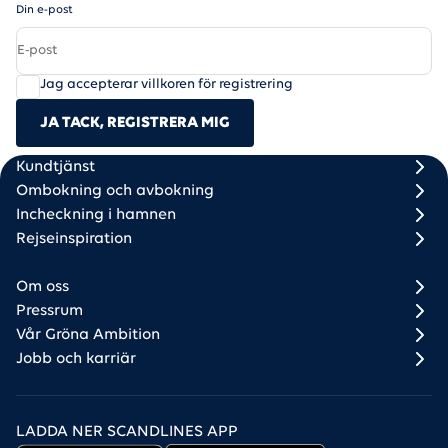
Din e-post
Jag accepterar villkoren för registrering
JA TACK, REGISTRERA MIG
Scandlines
Footer column 1
Footer column 2
Kundtjänst
Ombokning och avbokning
Incheckning i hamnen
Rejseinspiration
Om oss
Pressrum
Vår Gröna Ambition
Jobb och karriär
LADDA NER SCANDLINES APP