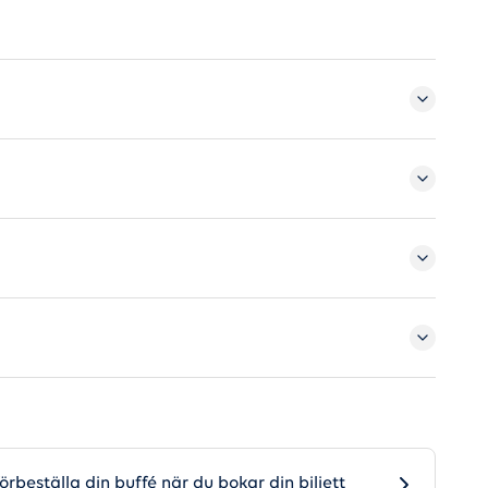
–Rostock
örbeställa din buffé när du bokar din biljett