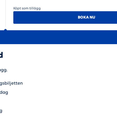
Köpt som tillägg
BOKA NU
d
ägg.
agsbiljetten
rdag
ng