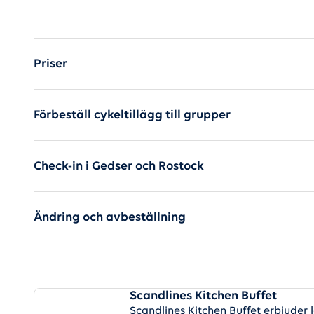
Mer information om c
Priser
Förbeställ cykeltillägg till grupper
Check-in i Gedser och Rostock
Ändring och avbeställning
Mat ombord
Scandlines Kitchen Buffet
Scandlines Kitchen Buffet erbjuder l