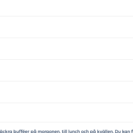
ykeltillägget på Gedser
äckra bufféer på morgonen, till lunch och på kvällen. Du kan f