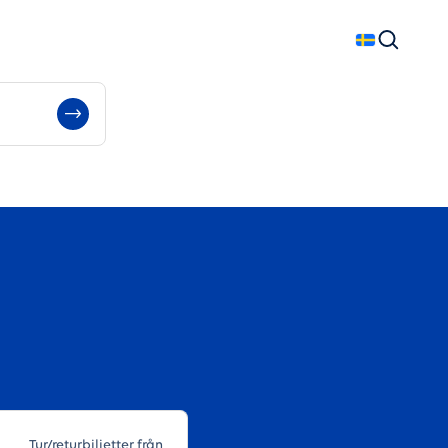
Svenska
Sök
Tur/returbiljetter från