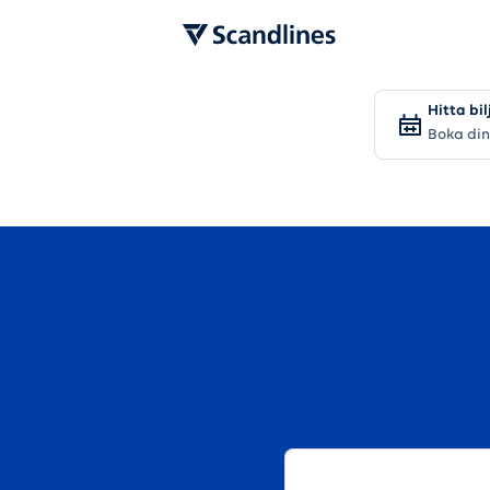
Hitta bil
Biljettyper & priser
Boka din