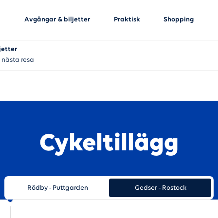
Avgångar & biljetter
Praktisk
Shopping
jetter
 nästa resa
Cykeltillägg
Rödby - Puttgarden
Gedser - Rostock