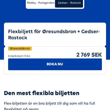
Rödby - Puttgarden
Gedser - Rostock
Flexbiljett för Øresundsbron + Gedser-
Biljettyper & priser
Rostock
Øresundsbron
2 769 SEK
Enkelbiljett från
BOKA NU
Den mest flexibla biljetten
Flex-biljetten är en bra biljett till dig som vill ha full
flexibilitet på resan.