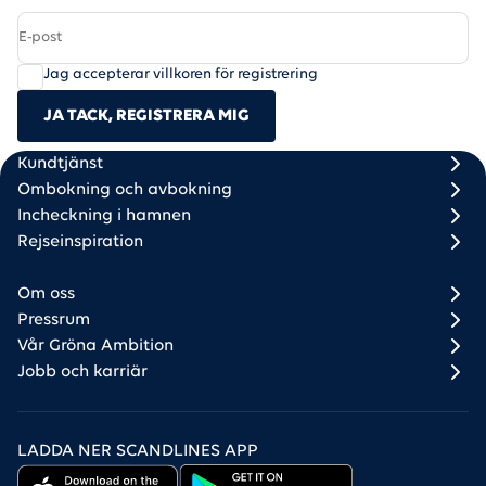
Jag accepterar villkoren för registrering
JA TACK, REGISTRERA MIG
Scandlines
Footer column 1
Footer column 2
Kundtjänst
Ombokning och avbokning
Incheckning i hamnen
Rejseinspiration
Om oss
Pressrum
Vår Gröna Ambition
Jobb och karriär
LADDA NER SCANDLINES APP