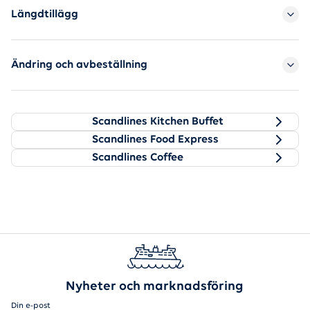
Längdtillägg
Ändring och avbeställning
Mat ombord
Scandlines Kitchen Buffet erbjuder läckra bufféer 
Scandlines Kitchen Buffet
Besök vår Scandlines Food Express och njut av ett
Scandlines Food Express
På Scandlines Coffee serverar vi nybryggt kvalite
Scandlines Coffee
Nyheter och marknadsföring
Din e-post