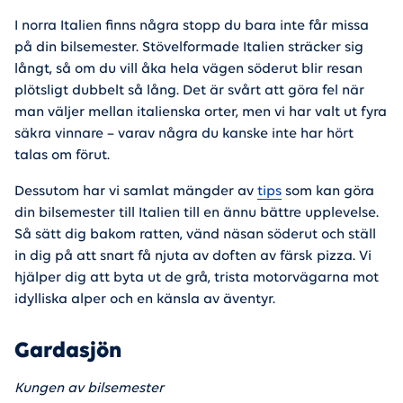
I norra Italien finns några stopp du bara inte får missa
på din bilsemester. Stövelformade Italien sträcker sig
långt, så om du vill åka hela vägen söderut blir resan
plötsligt dubbelt så lång. Det är svårt att göra fel när
man väljer mellan italienska orter, men vi har valt ut fyra
säkra vinnare – varav några du kanske inte har hört
talas om förut.
Dessutom har vi samlat mängder av
tips
som kan göra
din bilsemester till Italien till en ännu bättre upplevelse.
Så sätt dig bakom ratten, vänd näsan söderut och ställ
in dig på att snart få njuta av doften av färsk pizza. Vi
hjälper dig att byta ut de grå, trista motorvägarna mot
idylliska alper och en känsla av äventyr.
Gardasjön
Kungen av bilsemester