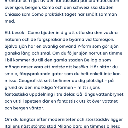
Brunate och njut av den fantastiska panoramautsikten
över sjön, bergen, Como och den schweiziska staden
Chiasso som Como praktiskt taget har smält samman
med.
Ett besök i Como bjuder in dig att utforska den vackra
naturen och de färgsprakande byarna vid Comosjön.
Själva sjön har en ovanlig omvänd Y-form som gör sjön
ganska lång och smal. Om du följer sjön norrut en timme
i bil kommer du till den gamla staden Bellagio som
många anser vara ett
måste
att besöka. Här hittar du
smala, färgsprakande gator som du helt enkelt inte kan
missa. Geografiskt sett befinner du dig plötsligt – på
grund av den märkliga Y-formen – mitt i sjöns
fantastiska uppdelning i tre delar. Gå längs vattenbrynet
och ut till spetsen där en fantastisk utsikt över vattnet
och bergen väntar.
Om du längtar efter moderniteter och storstadsliv ligger
Italiens näst största stad Milano bara en timmes bilresa