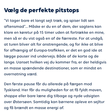
Vælg de perfekte pitstops
”Vi tager bare et langt sejt træk, og spiser lidt sen
aftensmad”… Måske er du en af dem, der sagtens kan
klare en køretur på 15 timer uden at fortrække en mine,
men så er du vist også en af de færreste. For at undgå,
at turen bliver alt for anstrengende, og for ikke at blive
for afhængig af Europa-trafikken, er det en god ide at
lægge pauser ind undervejs. Både af de korte og de
lange. Uanset hvilken vej du kommer fra, er der heldigvis
en masse spændende destinationer, som er mindst en
overnatning værd.
Den første pause får du allerede på færgen mod
Tyskland. Her får du muligheden for at få fyldt maven,
shoppe eller bare læne dig tilbage og nyde udsigten
over Østersøen. Samtidig kan børnene opleve en sejltur
og få brændt en masse energi af.