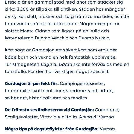
Brescia är en gammal stad med anor som sträcker sig
cirka 3 200 år tillbaka till antiken. Staden har mängder
av kyrkor, slott, museer och torg från svunna tider, och de
bara väntar på att bli utforskade. Några exempel är
slottet Monte Cidneo som ligger på en kulle och
katedralerna Duomo Vecchio och Duomo Nuovo.
Kort sagt är Gardasjön ett säkert kort som erbjuder
både barn och vuxna en helt fantastisk upplevelse.
Turistmagneten
Lago di Garda
ska inte förväxlas med en
turistfälla. För den har verkligen något speciellt.
Gardasjön är perfekt för:
Campingentusiaster,
barnfamiljer, vattenälskare, vandrare, vindsurfare,
solbadare, historieälskare och foodies
De främsta sevärdheterna vid Gardasjön:
Gardaland,
Scaliger-slottet, Vittoriale d’Italia, Arena di Verona
Några tips på dagsutflykter från Gardasjön:
Verona,