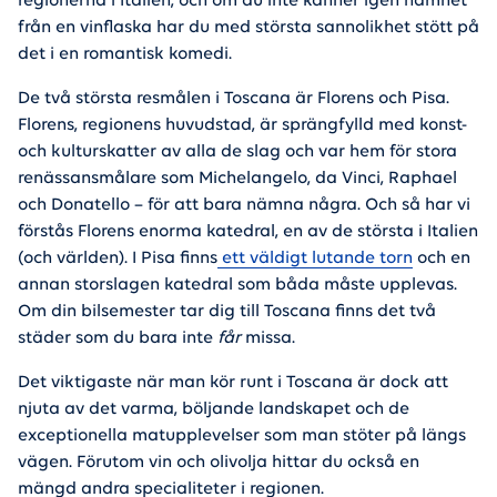
regionerna i Italien, och om du inte känner igen namnet
från en vinflaska har du med största sannolikhet stött på
det i en romantisk komedi.
De två största resmålen i Toscana är Florens och Pisa.
Florens, regionens huvudstad, är sprängfylld med konst-
och kulturskatter av alla de slag och var hem för stora
renässansmålare som Michelangelo, da Vinci, Raphael
och Donatello – för att bara nämna några. Och så har vi
förstås Florens enorma katedral, en av de största i Italien
(och världen). I Pisa finns
ett väldigt lutande torn
och en
annan storslagen katedral som båda måste upplevas.
Om din bilsemester tar dig till Toscana finns det två
städer som du bara inte
får
missa.
Det viktigaste när man kör runt i Toscana är dock att
njuta av det varma, böljande landskapet och de
exceptionella matupplevelser som man stöter på längs
vägen. Förutom vin och olivolja hittar du också en
mängd andra specialiteter i regionen.