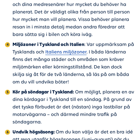
och dina medresenärer hur mycket du behöver ha
planerat. Det är väldigt olika från person till person
hur mycket man vill planera. Vissa behöver planera
resan in i minsta detalj medan andra föredrar att
bara sätta sig i bilen och köra iväg.
Miljözoner i Tyskland och Italien
: Var uppmärksam på
Tysklands och
Italiens miljözoner
. I båda länderna
finns det många städer och områden som kräver
miljömärken eller körningstillstånd. De kan dock
skilja sig åt för de två länderna, så läs på om båda
om du vill undvika böter!
Kör på söndagar i Tyskland:
Om möjligt, planera en av
dina kördagar i Tyskland till en söndag. På grund av
det tyska förbudet är det (nästan) inga lastbilar på
motorvägarna – och därmed mindre trafik på
söndagarna.
Undvik högsäsong:
Om du kan välja är det en bra idé
att resa utanför högsäsongen (juni–augusti) när du