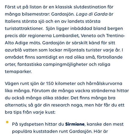
Först ut på listan är en klassisk slutdestination för
många bilsemestrar: Gardasjön.
Lago di Garda
är
Italiens största sjö och en av landets största
turistattraktioner. Sjön ligger inbäddad bland bergen
precis där regionerna Lombardiet, Veneto och Trentino-
Alto Adige möts. Gardasjön är särskilt känd för sitt
azurblå vatten som lockar miljontals turister varje år. I
området finns samtidigt en rad olika små, förtrollande
orter, fantastiska campingmöjligheter och roliga
temaparker.
Vägen runt sjön är 150 kilometer och hårnålskurvorna
lika många. Förutom de många vackra stränderna hittar
du också många olika städer. Det finns många bra
alternativ, så gör din research noga, men här får du ett
bra tips från varje kust:
På sydspetsen hittar du
Sirmione
, kanske den mest
populära kuststaden runt Gardasjön. Här är