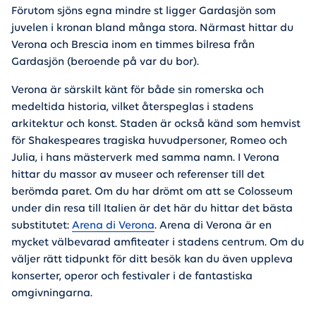
Förutom sjöns egna mindre st ligger Gardasjön som
juvelen i kronan bland många stora. Närmast hittar du
Verona och Brescia inom en timmes bilresa från
Gardasjön (beroende på var du bor).
Verona är särskilt känt för både sin romerska och
medeltida historia, vilket återspeglas i stadens
arkitektur och konst. Staden är också känd som hemvist
för Shakespeares tragiska huvudpersoner, Romeo och
Julia, i hans mästerverk med samma namn. I Verona
hittar du massor av museer och referenser till det
berömda paret. Om du har drömt om att se Colosseum
under din resa till Italien är det här du hittar det bästa
substitutet:
Arena di Verona
. Arena di Verona är en
mycket välbevarad amfiteater i stadens centrum. Om du
väljer rätt tidpunkt för ditt besök kan du även uppleva
konserter, operor och festivaler i de fantastiska
omgivningarna.