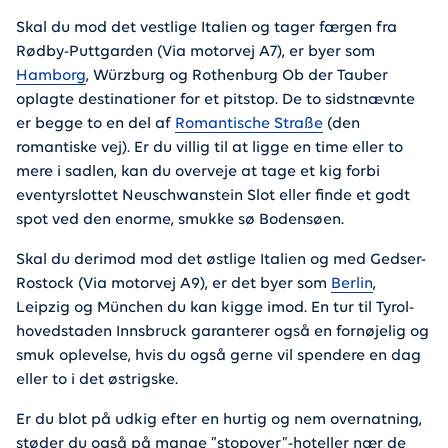
Skal du mod det vestlige Italien og tager færgen fra
Rødby-Puttgarden (Via motorvej A7), er byer som
Hamborg
, Würzburg og Rothenburg Ob der Tauber
oplagte destinationer for et pitstop. De to sidstnævnte
er begge to en del af
Romantische Straße
(den
romantiske vej). Er du villig til at ligge en time eller to
mere i sadlen, kan du overveje at tage et kig forbi
eventyrslottet Neuschwanstein Slot eller finde et godt
spot ved den enorme, smukke sø Bodensøen.
Skal du derimod mod det østlige Italien og med Gedser-
Rostock (Via motorvej A9), er det byer som
Berlin
,
Leipzig og München du kan kigge imod. En tur til Tyrol-
hovedstaden Innsbruck garanterer også en fornøjelig og
smuk oplevelse, hvis du også gerne vil spendere en dag
eller to i det østrigske.
Er du blot på udkig efter en hurtig og nem overnatning,
støder du også på mange ”stopover”-hoteller nær de