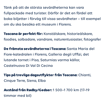
Tänk på att de största sevärdheterna kan vara
fullpackade med turister. Därför är det en fördel att
boka biljetter i förväg till vissa sevärdheter – till exempel
om du ska besöka ett museum i Florens.
Toscana är perfekt för:
Konstälskare, historieälskare,
foodies, solbadare, vandrare, naturentusiaster, fotografer
De främsta sevärdheterna i Toscana:
Santa Maria del
Fiore-katedralen i Florens, Galleria degli Uffizi, det
lutande tornet i Pisa, Saturnias varma källor,
Castelnuovo Di Val Di Cecina
Tips på trevliga dagsutflykter från Toscana:
Chianti,
Cinque Terre, Siena, Elba
Avstånd från Rødby/Gedser:
1 500–1 700 km (17–19
timmar med bil)