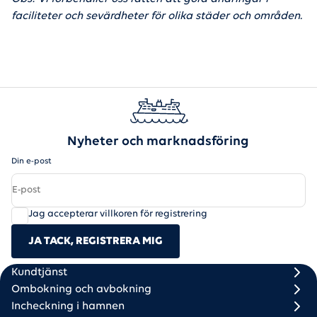
faciliteter och sevärdheter för olika städer och områden.
Nyheter och marknadsföring
Din e-post
Jag accepterar villkoren för registrering
JA TACK, REGISTRERA MIG
Scandlines
Footer column 1
Footer column 2
Kundtjänst
Ombokning och avbokning
Incheckning i hamnen