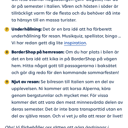
är på semester i Italien. Våren och hösten i söder är
tillräckligt varm för de flesta och du behöver då inte
ta hänsyn till en massa turister.
Underhållning:
Det är en bra idé att ha förberett
underhållning för resan. Musikquiz, spellistor, bingo ...
Vi har redan gett dig lite
inspiration
.
BorderShop på hemresan:
Om du har plats i bilen är
det en bra idé att kika in på BorderShop på vägen
hem. Hitta något gott till passagerarna i baksätet
och gör dig redo för den kommande sommarfesten!
Njut av resan:
Se bilresan till Italien som en del av
upplevelsen. Ni kommer att korsa Alperna, köra
genom bergstunnlar och mycket mer. För vissa
kommer det att vara den mest minnesvärda delen av
deras semester. Det är inte bara transporttid utan en
del av själva resan. Och vi vet ju alla att resor är livet!
Obs! Vi förbehåller oss rätten att göra ändringar i