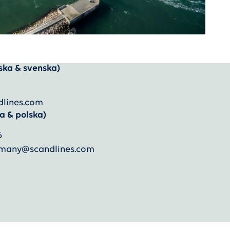
ska & svenska)
dlines.com
a & polska)
6
ermany@scandlines.com