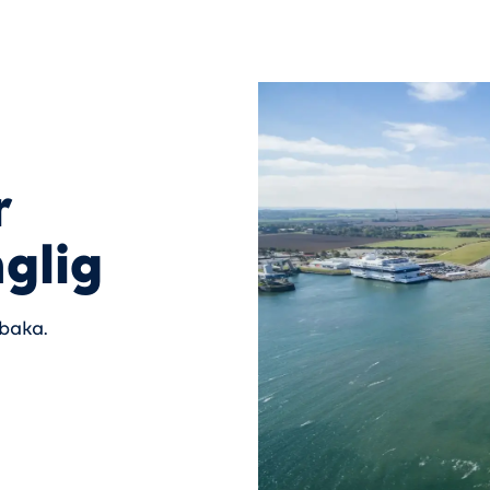
r
nglig
lbaka.