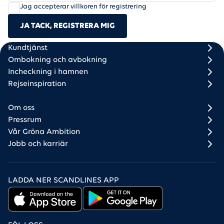
Jag accepterar villkoren för registrering
JA TACK, REGISTRERA MIG
Scandlines
Footer column 1
Footer column 2
Kundtjänst
Ombokning och avbokning
Incheckning i hamnen
Rejseinspiration
Om oss
Pressrum
Vår Gröna Ambition
Jobb och karriär
LADDA NER SCANDLINES APP