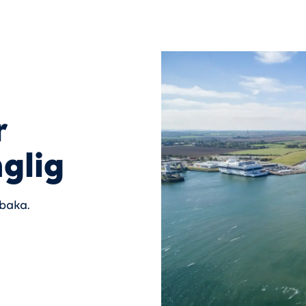
r
nglig
lbaka.