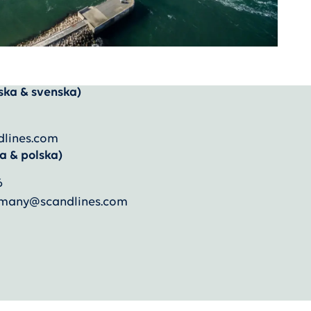
ska & svenska)
dlines.com
a & polska)
6
ermany@scandlines.com